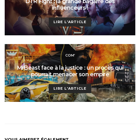
DTR Fight : la grande bagarre des
influenceurs !
LIRE L'ARTICLE
COM'
MrBeast face à la justice : un procès qui
pourrait menacer son empire
LIRE L'ARTICLE
VOUS AIMEREZ ÉGALEMENT