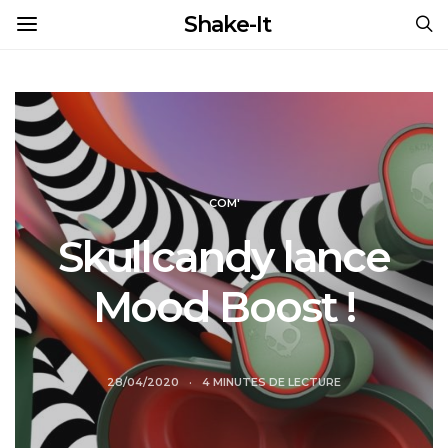
Shake-It
COM'
Skullcandy lance
Mood Boost !
28/04/2020
4 MINUTES DE LECTURE