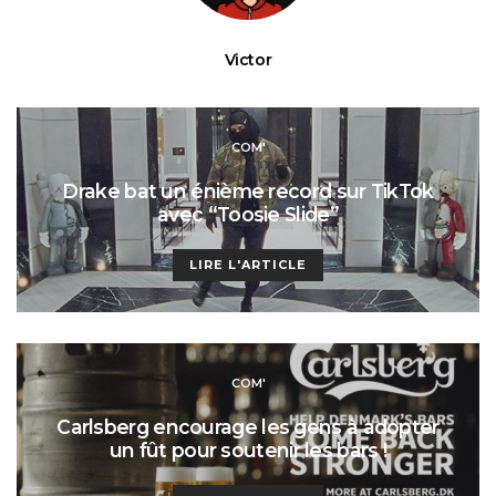
Victor
COM'
Drake bat un énième record sur TikTok
avec “Toosie Slide”
LIRE L'ARTICLE
COM'
Carlsberg encourage les gens à adopter
un fût pour soutenir les bars !