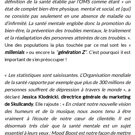
définition de la santé établie par l’OMS comme étant « un
état de complet bien-être physique, mental et social, et [qui]
ne consiste pas seulement en une absence de maladie ou
d’infirmité
.
La santé mentale englobe donc la promotion du
bien-être, la prévention des troubles mentaux, le traitement
et la réadaptation des personnes atteintes de ces troubles.
».
Une des populations la plus touchée par ce mal sont les
«
millenials
»
ou encore la
“
génération Z
”
. C’est pourquoi il est
important de s’en préoccuper !
«
Les statistiques sont saisissantes. L’Organisation mondiale
de la santé rapporte par exemple que plus de 300 millions de
personnes souffrent de dépression à travers le monde
», a
déclaré
Jessica Klodnicki
,
directrice générale du marketing
de Skullcandy
. Elle rajoute : «
En créant notre nouvelle vision
des humeurs et de la musique, nous avons tenu à être
vraiment à l’écoute de notre cœur de clientèle. Il est
désormais très clair que la santé mentale est un sujet
essentiel à leurs yeux ; Mood Boost est notre façon de mettre