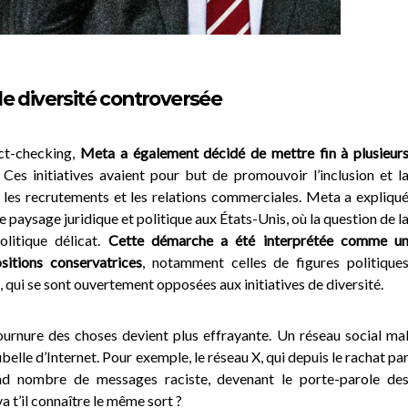
de diversité controversée
ct-checking,
Meta a également décidé de mettre fin à plusieur
Ces initiatives avaient pour but de promouvoir l’inclusion et l
 les recrutements et les relations commerciales. Meta a expliqu
 paysage juridique et politique aux États-Unis, où la question de l
olitique délicat.
Cette démarche a été interprétée comme u
itions conservatrices
, notamment celles de figures politique
ui se sont ouvertement opposées aux initiatives de diversité.
tournure des choses devient plus effrayante. Un réseau social ma
elle d’Internet. Pour exemple, le réseau X, qui depuis le rachat pa
nd nombre de messages raciste, devenant le porte-parole de
a t’il connaître le même sort ?