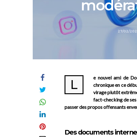
modérat
27/02/20
e nouvel ami de Don
L
chronique en ce début
virage plutôt extrême
fact-checking de ses
passer des propos offensants env
Des documents internes