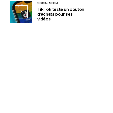
SOCIAL MEDIA
TikTok teste un bouton
s
3
d’achats pour ses
s
vidéos
s
s
e
a