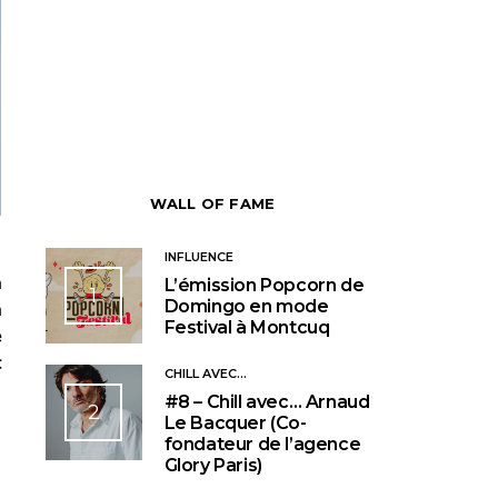
WALL OF FAME
INFLUENCE
a
L’émission Popcorn de
1
Domingo en mode
n
Festival à Montcuq
e
t
CHILL AVEC...
#8 – Chill avec… Arnaud
2
Le Bacquer (Co-
fondateur de l’agence
Glory Paris)