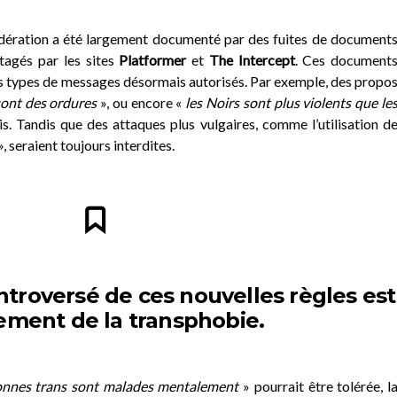
ération a été largement documenté par des fuites de document
tagés par les sites
Platformer
et
The Intercept
. Ces document
s types de messages désormais autorisés. Par exemple, des propo
sont des ordures
», ou encore «
les Noirs sont plus violents que le
. Tandis que des attaques plus vulgaires, comme l’utilisation d
», seraient toujours interdites.
ntroversé de ces nouvelles règles est
tement de la transphobie.
onnes trans sont malades mentalement
» pourrait être tolérée,
l