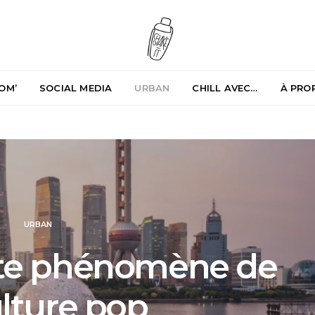
OM’
SOCIAL MEDIA
URBAN
CHILL AVEC…
À PRO
URBAN
iste phénomène de
ulture pop