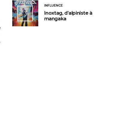
INFLUENCE
3
Inoxtag, d’alpiniste à
mangaka
s
e
s
e