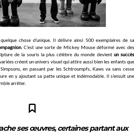
vé quelque chose d’unique. Il délivre ainsi 500 exemplaires de s
ompagnion
. C’est une sorte de Mickey Mouse déformé avec de
lpture de la souris la plus célèbre du monde devient
un succè
 variées créent un univers visuel qui attire aussi bien les enfants qu
 Simpsons, en passant par les Schtroumpfs, Kaws va sans cess
ture en y ajoutant sa patte unique et indémodable. Il s’ensuit un
mble arrêter.
ache ses œuvres, certaines partant aux