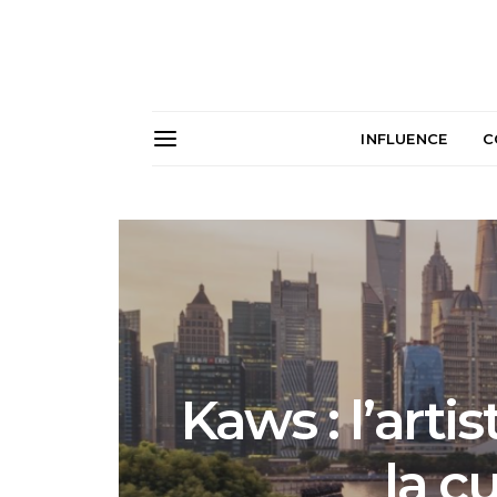
INFLUENCE
C
Kaws : l’art
la c