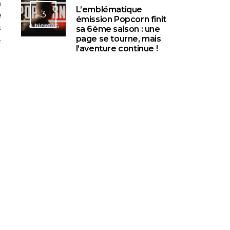
n
L’emblématique
3
e
émission Popcorn finit
s
sa 6ème saison : une
page se tourne, mais
e
l’aventure continue !