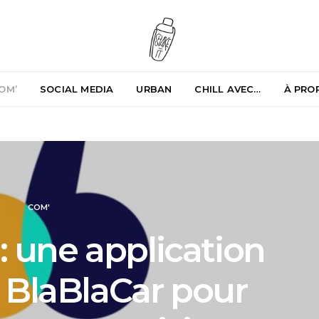
OM’
SOCIAL MEDIA
URBAN
CHILL AVEC…
À PRO
COM'
: une application
 BlaBlaCar pour