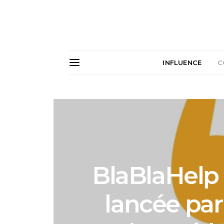
INFLUENCE
C
BlaBlaHelp 
lancée par