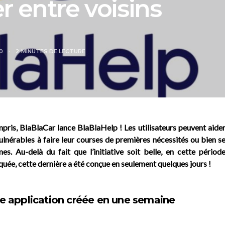
er entre voisins
20
2 MINUTES DE LECTURE
pris, BlaBlaCar lance BlaBlaHelp ! Les utilisateurs peuvent aide
ulnérables à faire leur courses de premières nécessités ou bien s
es. Au-delà du fait que l’initiative soit belle, en cette périod
ée, cette dernière a été conçue en seulement quelques jours !
e application créée en une semaine