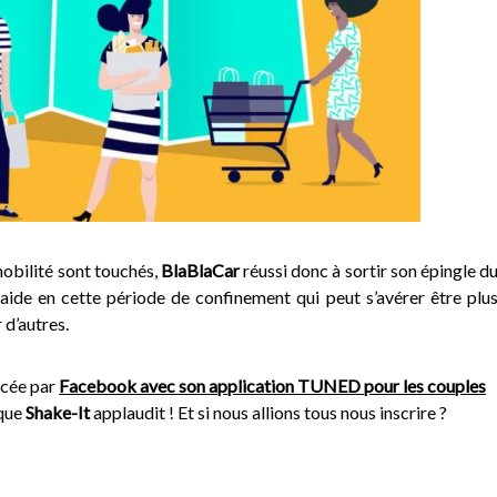
 mobilité sont touchés,
BlaBlaCar
réussi donc à sortir son épingle d
raide en cette période de confinement qui peut s’avérer être plu
 d’autres.
ncée par
Facebook avec son application TUNED pour les couples
que
Shake-It
applaudit ! Et si nous allions tous nous inscrire ?