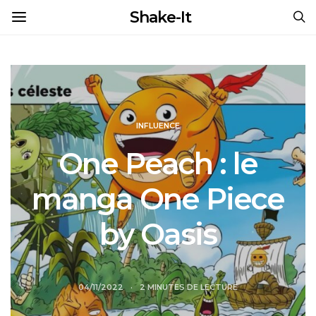
Shake-It
INFLUENCE
One Peach : le
manga One Piece
by Oasis
04/11/2022
2 MINUTES DE LECTURE