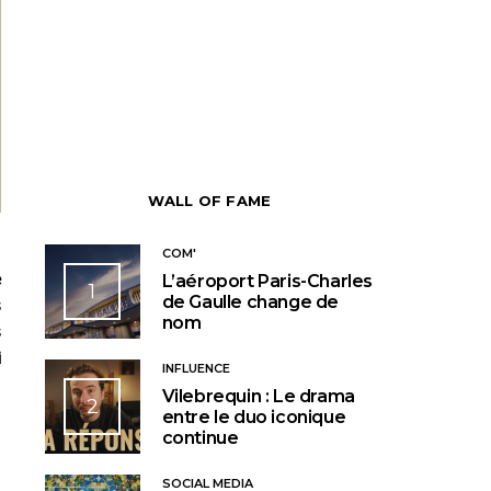
WALL OF FAME
COM'
e
L’aéroport Paris-Charles
1
de Gaulle change de
s
nom
s
i
INFLUENCE
Vilebrequin : Le drama
2
entre le duo iconique
continue
SOCIAL MEDIA