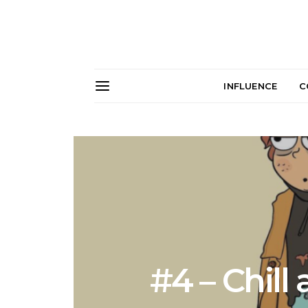
INFLUENCE
C
#4 – Chil