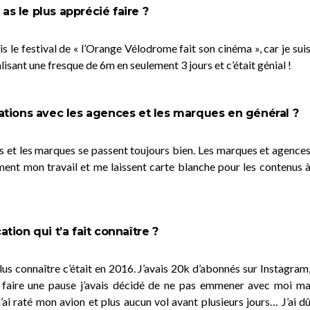
 as le plus apprécié faire ?
is le festival de « l’Orange Vélodrome fait son cinéma », car je sui
isant une fresque de 6m en seulement 3 jours et c’était génial !
tions avec les agences et les marques en général ?
s et les marques se passent toujours bien. Les marques et agence
ment mon travail et me laissent carte blanche pour les contenus 
ation qui t’a fait connaître ?
plus connaître c’était en 2016. J’avais 20k d’abonnés sur Instagram
ur faire une pause j’avais décidé de ne pas emmener avec moi m
’ai raté mon avion et plus aucun vol avant plusieurs jours… J’ai d