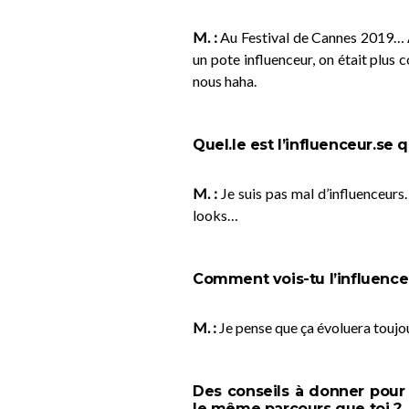
M. :
Au Festival de Cannes 2019… A
un pote influenceur, on était plus 
nous haha.
Quel.le est l’influenceur.se
M. :
Je suis pas mal d’influenceurs
looks…
Comment vois-tu l’influenc
M. :
Je pense que ça évoluera touj
Des conseils à donner pour 
le même parcours que toi ?