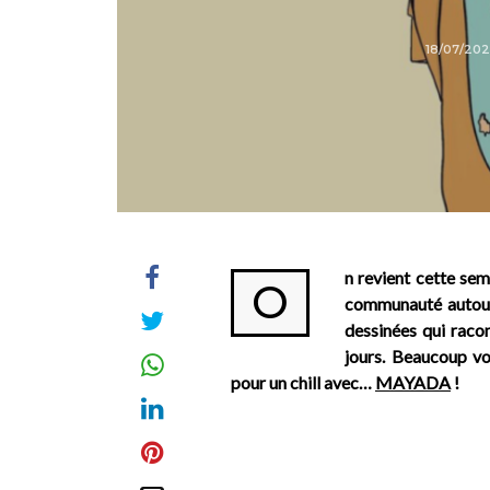
18/07/202
n revient cette sem
O
communauté autour
dessinées qui raco
jours. Beaucoup vo
pour un chill avec…
MAYADA
!